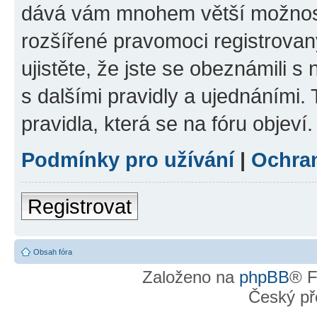
dává vám mnohem větší možnosti
rozšířené pravomoci registrovan
ujistěte, že jste se obeznámili s
s dalšími pravidly a ujednáními. T
pravidla, která se na fóru objeví.
Podmínky pro užívání
|
Ochra
Registrovat
Obsah fóra
Založeno na
phpBB
® F
Český př