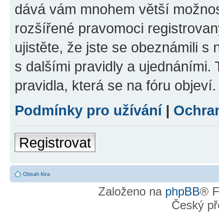
dává vám mnohem větší možnosti
rozšířené pravomoci registrovan
ujistěte, že jste se obeznámili s
s dalšími pravidly a ujednáními. T
pravidla, která se na fóru objeví.
Podmínky pro užívání
|
Ochra
Registrovat
Obsah fóra
Založeno na
phpBB
® F
Český př