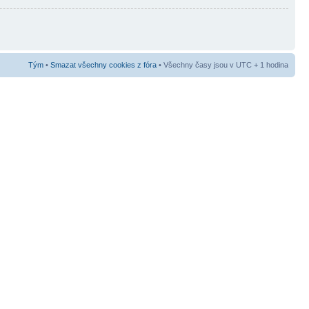
Tým
•
Smazat všechny cookies z fóra
• Všechny časy jsou v UTC + 1 hodina