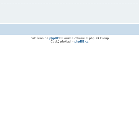
Založeno na
phpBB
® Forum Software © phpBB Group
Český překlad –
phpBB.cz