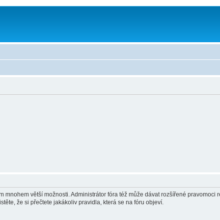
vám mnohem větší možnosti. Administrátor fóra též může dávat rozšířené pravomoci re
ěte, že si přečtete jakákoliv pravidla, která se na fóru objeví.