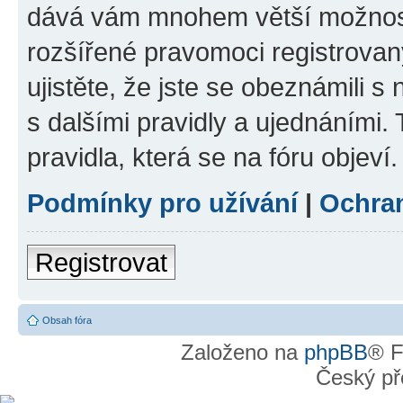
dává vám mnohem větší možnosti
rozšířené pravomoci registrovan
ujistěte, že jste se obeznámili s
s dalšími pravidly a ujednáními. T
pravidla, která se na fóru objeví.
Podmínky pro užívání
|
Ochra
Registrovat
Obsah fóra
Založeno na
phpBB
® F
Český př