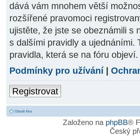
dává vám mnohem větší možnosti
rozšířené pravomoci registrovan
ujistěte, že jste se obeznámili s
s dalšími pravidly a ujednáními. T
pravidla, která se na fóru objeví.
Podmínky pro užívání
|
Ochra
Registrovat
Obsah fóra
Založeno na
phpBB
® F
Český př