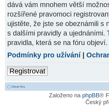
dává vám mnohem větší možnosti
rozšířené pravomoci registrovan
ujistěte, že jste se obeznámili s
s dalšími pravidly a ujednáními. T
pravidla, která se na fóru objeví.
Podmínky pro užívání
|
Ochra
Registrovat
Obsah fóra
Založeno na
phpBB
® F
Český př