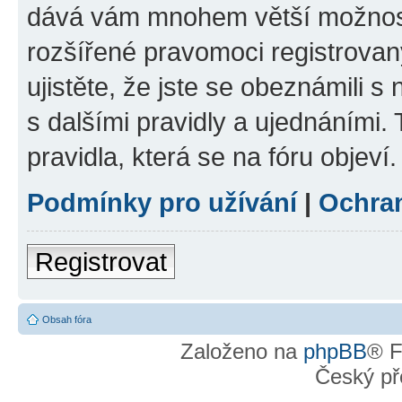
dává vám mnohem větší možnosti
rozšířené pravomoci registrovan
ujistěte, že jste se obeznámili s
s dalšími pravidly a ujednáními. T
pravidla, která se na fóru objeví.
Podmínky pro užívání
|
Ochra
Registrovat
Obsah fóra
Založeno na
phpBB
® F
Český př