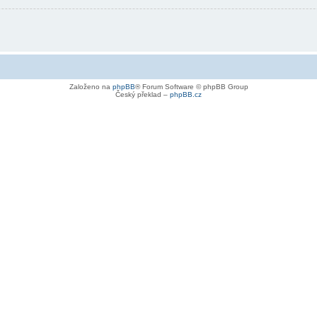
Založeno na
phpBB
® Forum Software © phpBB Group
Český překlad –
phpBB.cz