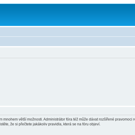
vám mnohem větší možnosti. Administrátor fóra též může dávat rozšířené pravomoci re
ěte, že si přečtete jakákoliv pravidla, která se na fóru objeví.