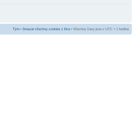
Tým
•
Smazat všechny cookies z fóra
• Všechny časy jsou v UTC + 1 hodina