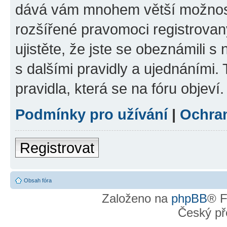
dává vám mnohem větší možnosti
rozšířené pravomoci registrovan
ujistěte, že jste se obeznámili s
s dalšími pravidly a ujednáními. T
pravidla, která se na fóru objeví.
Podmínky pro užívání
|
Ochra
Registrovat
Obsah fóra
Založeno na
phpBB
® F
Český př