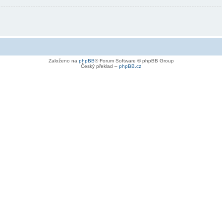
Založeno na
phpBB
® Forum Software © phpBB Group
Český překlad –
phpBB.cz