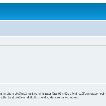
vám mnohem větší možnosti. Administrátor fóra též může dávat rozšířené pravomoci re
ěte, že si přečtete jakákoliv pravidla, která se na fóru objeví.