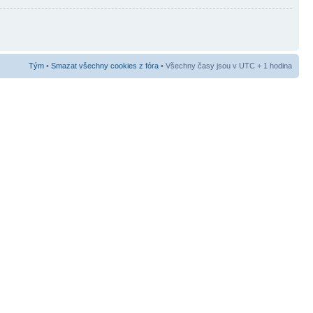
Tým
•
Smazat všechny cookies z fóra
• Všechny časy jsou v UTC + 1 hodina