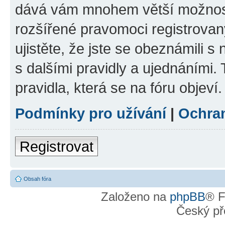
dává vám mnohem větší možnosti
rozšířené pravomoci registrovan
ujistěte, že jste se obeznámili s
s dalšími pravidly a ujednáními. T
pravidla, která se na fóru objeví.
Podmínky pro užívání
|
Ochra
Registrovat
Obsah fóra
Založeno na
phpBB
® F
Český př