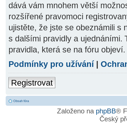
dává vám mnohem větší možnosti
rozšířené pravomoci registrovan
ujistěte, že jste se obeznámili s
s dalšími pravidly a ujednáními. T
pravidla, která se na fóru objeví.
Podmínky pro užívání
|
Ochra
Registrovat
Obsah fóra
Založeno na
phpBB
® F
Český př