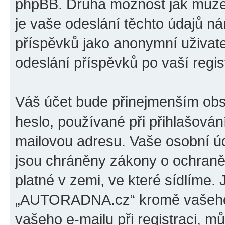
phpBB. Druhá možnost jak může
je vaše odeslání těchto údajů n
příspěvků jako anonymní uživat
odeslání příspěvků po vaší regist
Váš účet bude přinejmenším obs
heslo, používané při přihlašován
mailovou adresu. Vaše osobní 
jsou chráněny zákony o ochraně 
platné v zemi, ve které sídlíme.
„AUTORADNA.cz“ kromě vašeho 
vašeho e-mailu při registraci, m