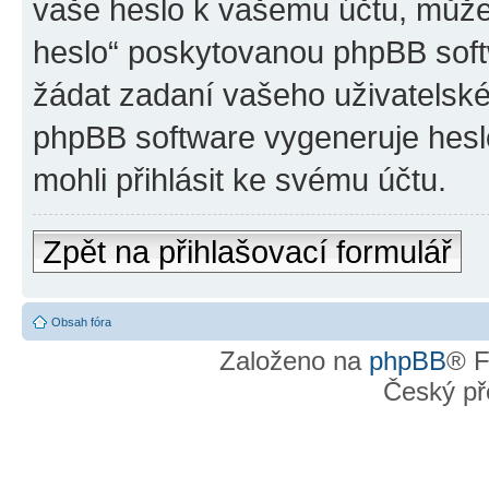
vaše heslo k vašemu účtu, může
heslo“ poskytovanou phpBB sof
žádat zadaní vašeho uživatelsk
phpBB software vygeneruje hesl
mohli přihlásit ke svému účtu.
Zpět na přihlašovací formulář
Obsah fóra
Založeno na
phpBB
® F
Český př