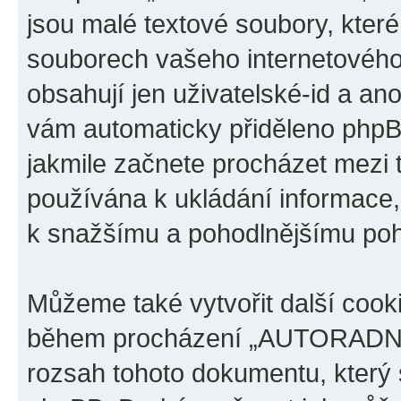
jsou malé textové soubory, kter
souborech vašeho internetového 
obsahují jen uživatelské-id a ano
vám automaticky přiděleno phpBB
jakmile začnete procházet mezi
používána k ukládání informace, k
k snažšímu a pohodlnějšímu poh
Můžeme také vytvořit další cook
během procházení „AUTORADNA.c
rozsah tohoto dokumentu, který s