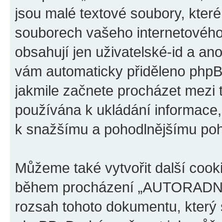
jsou malé textové soubory, kter
souborech vašeho internetového 
obsahují jen uživatelské-id a ano
vám automaticky přiděleno phpBB
jakmile začnete procházet mezi
používána k ukládání informace, k
k snažšímu a pohodlnějšímu poh
Můžeme také vytvořit další cook
během procházení „AUTORADNA.c
rozsah tohoto dokumentu, který s