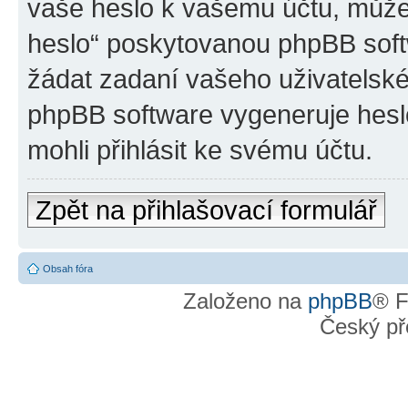
vaše heslo k vašemu účtu, může
heslo“ poskytovanou phpBB sof
žádat zadaní vašeho uživatelsk
phpBB software vygeneruje hesl
mohli přihlásit ke svému účtu.
Zpět na přihlašovací formulář
Obsah fóra
Založeno na
phpBB
® F
Český př