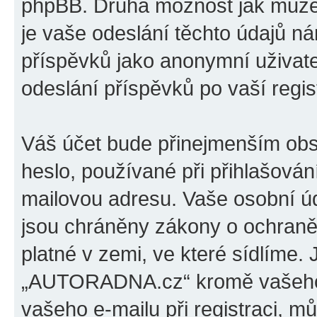
phpBB. Druhá možnost jak může
je vaše odeslání těchto údajů n
příspěvků jako anonymní uživat
odeslání příspěvků po vaší regist
Váš účet bude přinejmenším obs
heslo, používané při přihlašován
mailovou adresu. Vaše osobní 
jsou chráněny zákony o ochraně 
platné v zemi, ve které sídlíme.
„AUTORADNA.cz“ kromě vašeho 
vašeho e-mailu při registraci, m