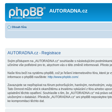
AUTORADNA.cz
Obsah fóra
AUTORADNA.cz - Registrace
Svým přístupem na „AUTORADNA.cz“ souhlasíte s následujícími podmínkami. 
učiníme vše potřebné pro to, abychom vás o této změně informovali. Přesto
Naše fóra beží na systému phpBB, což je řešení internetového fóra, které je v
informace o phpBB navštivte:
http://www.phpbb.com/
.
Zavazujete se nepřispívat na fórum pohoršujícím, hanlivým, nevhodným, vulg
Tato činnost může vést k okamžitému a trvalému vykázání z fóra a/nebo upoz
uplatnění těchto opatření. Souhlasíte s tím, že „AUTORADNA.cz“ má právo ods
uloženými v databázi. Přestože „AUTORADNA.cz“ ani phpBB neposkytne tyto i
ke kompromitaci těchto dat.