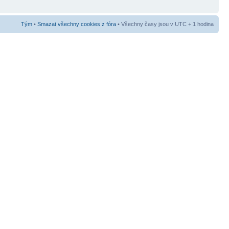
Tým
•
Smazat všechny cookies z fóra
• Všechny časy jsou v UTC + 1 hodina