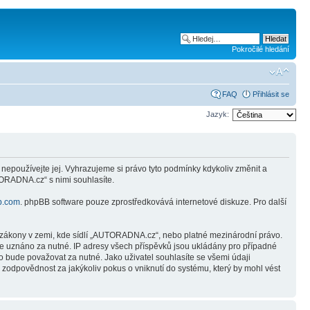
Pokročilé hledání
FAQ
Přihlásit se
Jazyk:
používejte jej. Vyhrazujeme si právo tyto podmínky kdykoliv změnit a
ORADNA.cz“ s nimi souhlasíte.
b.com
. phpBB software pouze zprostředkovává internetové diskuze. Pro další
, zákony v zemi, kde sídlí „AUTORADNA.cz“, nebo platné mezinárodní právo.
de uznáno za nutné. IP adresy všech příspěvků jsou ukládány pro případné
o bude považovat za nutné. Jako uživatel souhlasíte se všemi údaji
dpovědnost za jakýkoliv pokus o vniknutí do systému, který by mohl vést