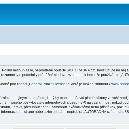
Pokud nesouhlasíte, neprodleně opusťte „AUTORADNA.cz“, nevstupujte na něj a ne
 je rozumné tyto podmínky průběžně sledovat vzhledem k tomu, že používáním „AUT
ydané pod licencí „
General Public License
“ a které je možno stáhnout z
www.phpb
árním nebo jiným materiálem, který by mohl porušovat platné zákony ve vaší zemi
ornění vašeho poskytovatele internetových služeb (ISP) na vaši činnost, pokud bu
tranit, upravit, přesunout nebo uzamknout jakékoliv téma nebo příspěvek, pokud t
nformace třetí straně nebo cizím osobám, nepřebírá „AUTORADNA.cz“ ani phpBB zo