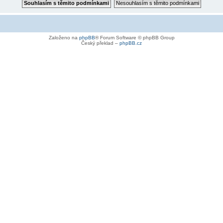
Založeno na
phpBB
® Forum Software © phpBB Group
Český překlad –
phpBB.cz