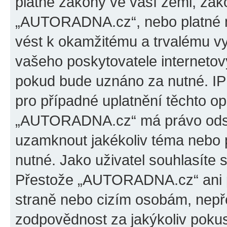
platné zákony ve vaší zemi, záko
„AUTORADNA.cz“, nebo platné m
vést k okamžitému a trvalému v
vašeho poskytovatele internetový
pokud bude uznáno za nutné. IP
pro případné uplatnění těchto op
„AUTORADNA.cz“ má právo odstra
uzamknout jakékoliv téma nebo 
nutné. Jako uživatel souhlasíte 
Přestože „AUTORADNA.cz“ ani p
straně nebo cizím osobám, ne
zodpovědnost za jakýkoliv pokus