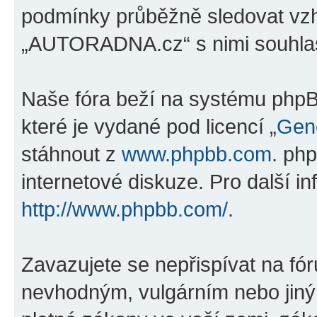
podmínky průběžně sledovat vz
„AUTORADNA.cz“ s nimi souhlas
Naše fóra beží na systému phpBB
které je vydané pod licencí „
Gene
stáhnout z
www.phpbb.com
. ph
internetové diskuze. Pro další i
http://www.phpbb.com/
.
Zavazujete se nepřispívat na fó
nevhodným, vulgárním nebo jiný