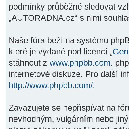
podmínky průběžně sledovat vz
„AUTORADNA.cz“ s nimi souhlas
Naše fóra beží na systému phpBB
které je vydané pod licencí „
Gene
stáhnout z
www.phpbb.com
. ph
internetové diskuze. Pro další i
http://www.phpbb.com/
.
Zavazujete se nepřispívat na fó
nevhodným, vulgárním nebo jiný