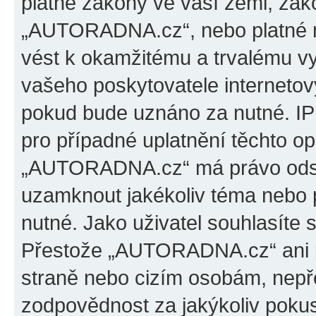
platné zákony ve vaší zemi, záko
„AUTORADNA.cz“, nebo platné m
vést k okamžitému a trvalému v
vašeho poskytovatele internetový
pokud bude uznáno za nutné. IP
pro případné uplatnění těchto op
„AUTORADNA.cz“ má právo odstra
uzamknout jakékoliv téma nebo 
nutné. Jako uživatel souhlasíte 
Přestože „AUTORADNA.cz“ ani p
straně nebo cizím osobám, ne
zodpovědnost za jakýkoliv pokus