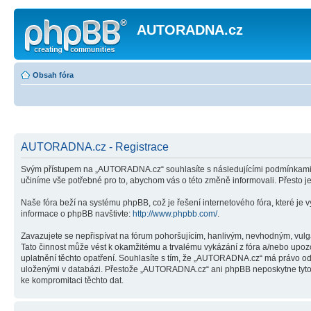
AUTORADNA.cz
Obsah fóra
AUTORADNA.cz - Registrace
Svým přístupem na „AUTORADNA.cz“ souhlasíte s následujícími podmínkami. 
učiníme vše potřebné pro to, abychom vás o této změně informovali. Přesto
Naše fóra beží na systému phpBB, což je řešení internetového fóra, které je v
informace o phpBB navštivte:
http://www.phpbb.com/
.
Zavazujete se nepřispívat na fórum pohoršujícím, hanlivým, nevhodným, vulg
Tato činnost může vést k okamžitému a trvalému vykázání z fóra a/nebo upoz
uplatnění těchto opatření. Souhlasíte s tím, že „AUTORADNA.cz“ má právo ods
uloženými v databázi. Přestože „AUTORADNA.cz“ ani phpBB neposkytne tyto i
ke kompromitaci těchto dat.