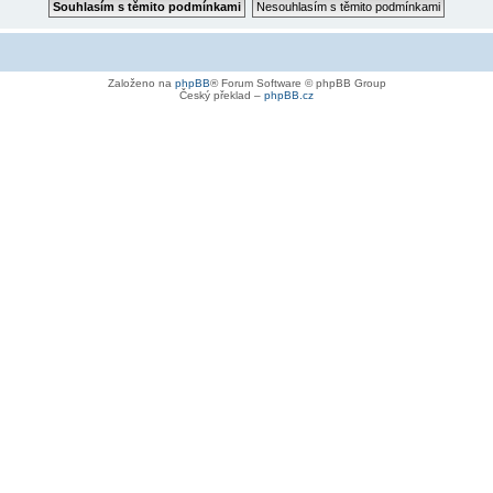
Založeno na
phpBB
® Forum Software © phpBB Group
Český překlad –
phpBB.cz