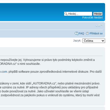
Pokročilé hledání
FAQ
Přihlásit se
Jazyk:
používejte jej. Vyhrazujeme si právo tyto podmínky kdykoliv změnit a
ORADNA.cz“ s nimi souhlasíte.
b.com
. phpBB software pouze zprostředkovává internetové diskuze. Pro další
, zákony v zemi, kde sídlí „AUTORADNA.cz“, nebo platné mezinárodní právo.
de uznáno za nutné. IP adresy všech příspěvků jsou ukládány pro případné
o bude považovat za nutné. Jako uživatel souhlasíte se všemi údaji
dpovědnost za jakýkoliv pokus o vniknutí do systému, který by mohl vést