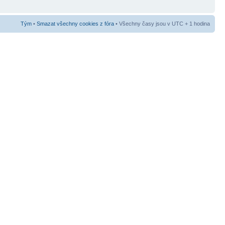
Tým
•
Smazat všechny cookies z fóra
• Všechny časy jsou v UTC + 1 hodina