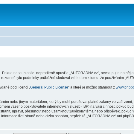
Pokud nesouhlasíte, neprodleně opusťte „AUTORADNA.cz“, nevstupujte na něj a ne
 je rozumné tyto podmínky průběžně sledovat vzhledem k tomu, že používáním „AUT
ydané pod licencí „
General Public License
“ a které je možno stáhnout z
www.phpb
árním nebo jiným materiálem, který by mohl porušovat platné zákony ve vaší zemi
ornění vašeho poskytovatele internetových služeb (ISP) na vaši činnost, pokud bu
tranit, upravit, přesunout nebo uzamknout jakékoliv téma nebo příspěvek, pokud t
nformace třetí straně nebo cizím osobám, nepřebírá „AUTORADNA.cz“ ani phpBB zo