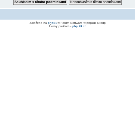
Založeno na
phpBB
® Forum Software © phpBB Group
Český překlad –
phpBB.cz