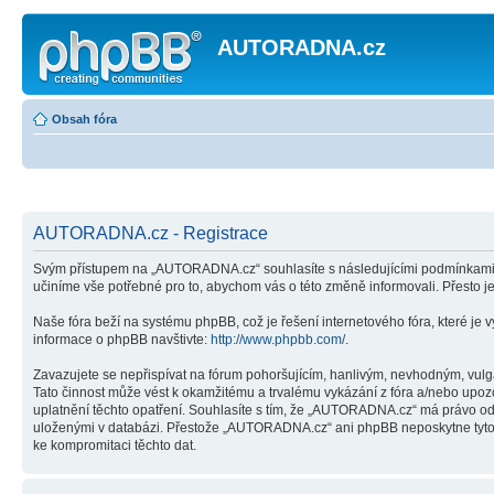
AUTORADNA.cz
Obsah fóra
AUTORADNA.cz - Registrace
Svým přístupem na „AUTORADNA.cz“ souhlasíte s následujícími podmínkami. 
učiníme vše potřebné pro to, abychom vás o této změně informovali. Přesto
Naše fóra beží na systému phpBB, což je řešení internetového fóra, které je v
informace o phpBB navštivte:
http://www.phpbb.com/
.
Zavazujete se nepřispívat na fórum pohoršujícím, hanlivým, nevhodným, vulg
Tato činnost může vést k okamžitému a trvalému vykázání z fóra a/nebo upoz
uplatnění těchto opatření. Souhlasíte s tím, že „AUTORADNA.cz“ má právo ods
uloženými v databázi. Přestože „AUTORADNA.cz“ ani phpBB neposkytne tyto i
ke kompromitaci těchto dat.