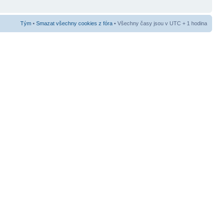
Tým
•
Smazat všechny cookies z fóra
• Všechny časy jsou v UTC + 1 hodina