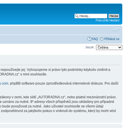
Pokročilé hledání
FAQ
Přihlásit se
Jazyk:
používejte jej. Vyhrazujeme si právo tyto podmínky kdykoliv změnit a
ORADNA.cz“ s nimi souhlasíte.
b.com
. phpBB software pouze zprostředkovává internetové diskuze. Pro další
, zákony v zemi, kde sídlí „AUTORADNA.cz“, nebo platné mezinárodní právo.
de uznáno za nutné. IP adresy všech příspěvků jsou ukládány pro případné
o bude považovat za nutné. Jako uživatel souhlasíte se všemi údaji
dpovědnost za jakýkoliv pokus o vniknutí do systému, který by mohl vést