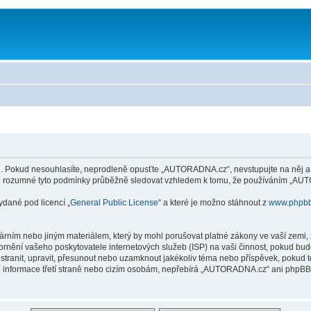
Pokud nesouhlasíte, neprodleně opusťte „AUTORADNA.cz“, nevstupujte na něj a ne
 je rozumné tyto podmínky průběžně sledovat vzhledem k tomu, že používáním „AUT
ydané pod licencí „
General Public License
“ a které je možno stáhnout z
www.phpb
árním nebo jiným materiálem, který by mohl porušovat platné zákony ve vaší zemi
ornění vašeho poskytovatele internetových služeb (ISP) na vaši činnost, pokud bu
tranit, upravit, přesunout nebo uzamknout jakékoliv téma nebo příspěvek, pokud t
nformace třetí straně nebo cizím osobám, nepřebírá „AUTORADNA.cz“ ani phpBB zo