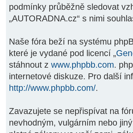
podmínky průběžně sledovat vz
„AUTORADNA.cz“ s nimi souhlas
Naše fóra beží na systému phpBB
které je vydané pod licencí „
Gene
stáhnout z
www.phpbb.com
. ph
internetové diskuze. Pro další i
http://www.phpbb.com/
.
Zavazujete se nepřispívat na fó
nevhodným, vulgárním nebo jiný