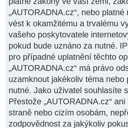
platné zákony ve vaší zemi, záko
„AUTORADNA.cz“, nebo platné m
vést k okamžitému a trvalému v
vašeho poskytovatele internetový
pokud bude uznáno za nutné. IP
pro případné uplatnění těchto op
„AUTORADNA.cz“ má právo odstra
uzamknout jakékoliv téma nebo 
nutné. Jako uživatel souhlasíte 
Přestože „AUTORADNA.cz“ ani p
straně nebo cizím osobám, ne
zodpovědnost za jakýkoliv pokus