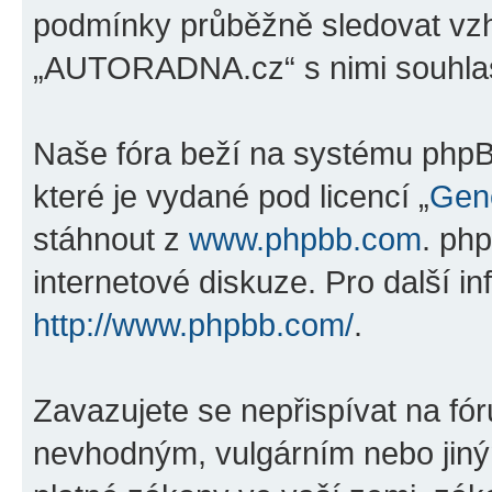
podmínky průběžně sledovat vz
„AUTORADNA.cz“ s nimi souhlas
Naše fóra beží na systému phpBB
které je vydané pod licencí „
Gene
stáhnout z
www.phpbb.com
. ph
internetové diskuze. Pro další i
http://www.phpbb.com/
.
Zavazujete se nepřispívat na fó
nevhodným, vulgárním nebo jiný