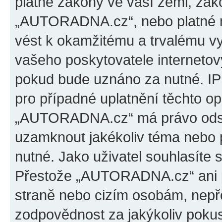
platné zákony ve vaší zemi, záko
„AUTORADNA.cz“, nebo platné m
vést k okamžitému a trvalému v
vašeho poskytovatele internetový
pokud bude uznáno za nutné. IP
pro případné uplatnění těchto op
„AUTORADNA.cz“ má právo odstra
uzamknout jakékoliv téma nebo 
nutné. Jako uživatel souhlasíte 
Přestože „AUTORADNA.cz“ ani p
straně nebo cizím osobám, ne
zodpovědnost za jakýkoliv pokus