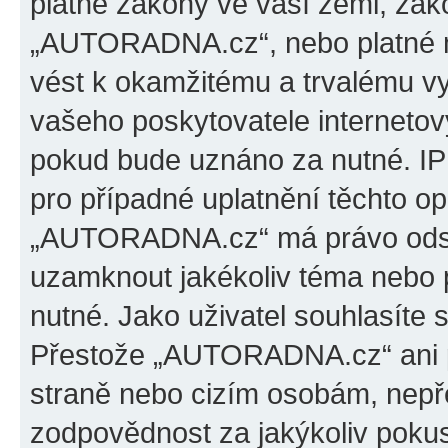
platné zákony ve vaší zemi, záko
„AUTORADNA.cz“, nebo platné m
vést k okamžitému a trvalému v
vašeho poskytovatele internetový
pokud bude uznáno za nutné. IP
pro případné uplatnění těchto op
„AUTORADNA.cz“ má právo odstra
uzamknout jakékoliv téma nebo 
nutné. Jako uživatel souhlasíte 
Přestože „AUTORADNA.cz“ ani p
straně nebo cizím osobám, ne
zodpovědnost za jakýkoliv pokus