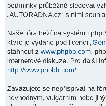
podmínky průběžně sledovat vz
„AUTORADNA.cz“ s nimi souhlas
Naše fóra beží na systému phpBB
které je vydané pod licencí „
Gene
stáhnout z
www.phpbb.com
. ph
internetové diskuze. Pro další i
http://www.phpbb.com/
.
Zavazujete se nepřispívat na fó
nevhodným, vulgárním nebo jiný