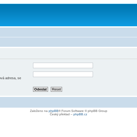
lová adresa, se
Založeno na
phpBB
® Forum Software © phpBB Group
Český překlad –
phpBB.cz