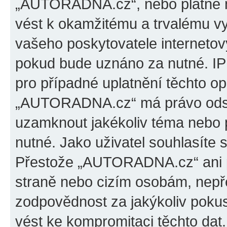
„AUTORADNA.cz“, nebo platné m
vést k okamžitému a trvalému v
vašeho poskytovatele internetový
pokud bude uznáno za nutné. IP
pro případné uplatnění těchto op
„AUTORADNA.cz“ má právo odstra
uzamknout jakékoliv téma nebo 
nutné. Jako uživatel souhlasíte 
Přestože „AUTORADNA.cz“ ani p
straně nebo cizím osobám, ne
zodpovědnost za jakýkoliv pokus
vést ke kompromitaci těchto dat.