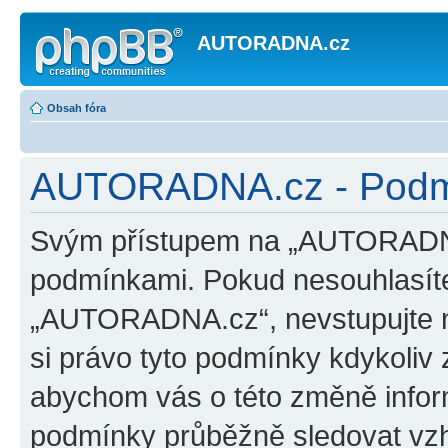
AUTORADNA.cz
Obsah fóra
AUTORADNA.cz - Podmí
Svým přístupem na „AUTORADNA.
podmínkami. Pokud nesouhlasíte
„AUTORADNA.cz“, nevstupujte na
si právo tyto podmínky kdykoliv 
abychom vás o této změně inform
podmínky průběžně sledovat vz