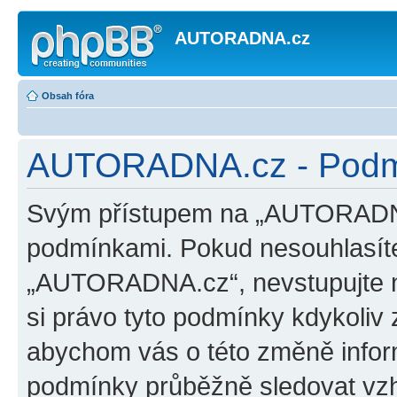
AUTORADNA.cz
Obsah fóra
AUTORADNA.cz - Podmí
Svým přístupem na „AUTORADNA.
podmínkami. Pokud nesouhlasíte
„AUTORADNA.cz“, nevstupujte na
si právo tyto podmínky kdykoliv 
abychom vás o této změně inform
podmínky průběžně sledovat vz