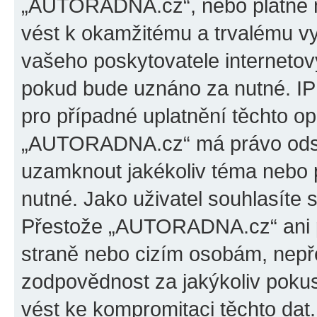
„AUTORADNA.cz“, nebo platné m
vést k okamžitému a trvalému v
vašeho poskytovatele internetový
pokud bude uznáno za nutné. IP
pro případné uplatnění těchto op
„AUTORADNA.cz“ má právo odstra
uzamknout jakékoliv téma nebo 
nutné. Jako uživatel souhlasíte 
Přestože „AUTORADNA.cz“ ani p
straně nebo cizím osobám, ne
zodpovědnost za jakýkoliv pokus
vést ke kompromitaci těchto dat.