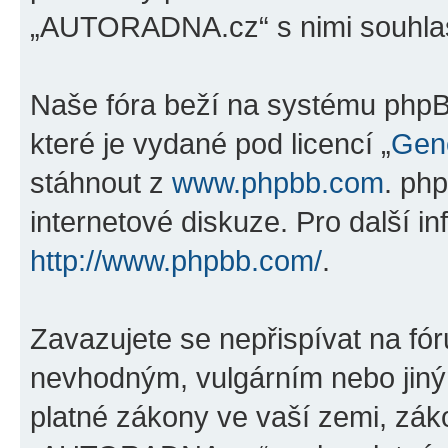
„AUTORADNA.cz“ s nimi souhlas
Naše fóra beží na systému phpBB
které je vydané pod licencí „
Gene
stáhnout z
www.phpbb.com
. ph
internetové diskuze. Pro další i
http://www.phpbb.com/
.
Zavazujete se nepřispívat na fó
nevhodným, vulgárním nebo jiný
platné zákony ve vaší zemi, záko