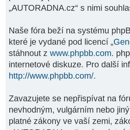
„AUTORADNA.cz“ s nimi souhlas
Naše fóra beží na systému phpBB
které je vydané pod licencí „
Gene
stáhnout z
www.phpbb.com
. ph
internetové diskuze. Pro další i
http://www.phpbb.com/
.
Zavazujete se nepřispívat na fó
nevhodným, vulgárním nebo jiný
platné zákony ve vaší zemi, záko