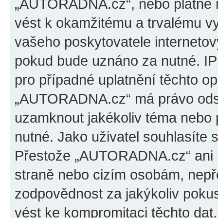
„AUTORADNA.cz“, nebo platné m
vést k okamžitému a trvalému v
vašeho poskytovatele internetový
pokud bude uznáno za nutné. IP
pro případné uplatnění těchto op
„AUTORADNA.cz“ má právo odstra
uzamknout jakékoliv téma nebo 
nutné. Jako uživatel souhlasíte 
Přestože „AUTORADNA.cz“ ani p
straně nebo cizím osobám, ne
zodpovědnost za jakýkoliv pokus
vést ke kompromitaci těchto dat.