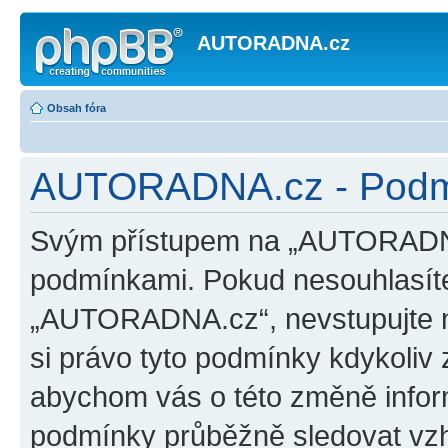
AUTORADNA.cz
Obsah fóra
AUTORADNA.cz - Podmí
Svým přístupem na „AUTORADNA.
podmínkami. Pokud nesouhlasíte
„AUTORADNA.cz“, nevstupujte na
si právo tyto podmínky kdykoliv 
abychom vás o této změně inform
podmínky průběžně sledovat vz