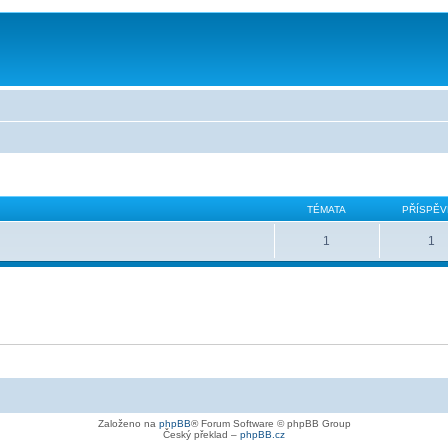
TÉMATA
PŘÍSPĚV
1
1
Založeno na
phpBB
® Forum Software © phpBB Group
Český překlad –
phpBB.cz