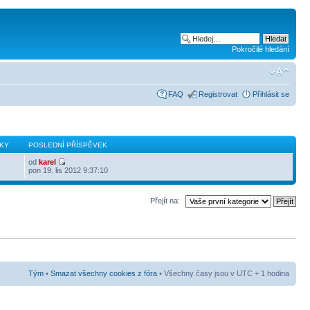
Pokročilé hledání
FAQ
Registrovat
Přihlásit se
KY
POSLEDNÍ PŘÍSPĚVEK
od
karel
pon 19. lis 2012 9:37:10
Přejít na:
Tým
•
Smazat všechny cookies z fóra
• Všechny časy jsou v UTC + 1 hodina