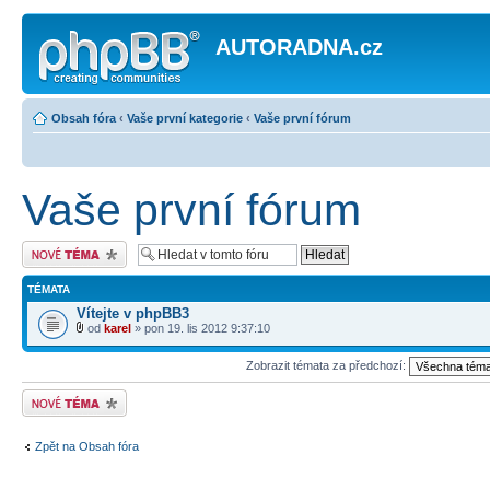
AUTORADNA.cz
Obsah fóra
‹
Vaše první kategorie
‹
Vaše první fórum
Vaše první fórum
Odeslat nové téma
TÉMATA
Vítejte v phpBB3
od
karel
» pon 19. lis 2012 9:37:10
Zobrazit témata za předchozí:
Odeslat nové téma
Zpět na Obsah fóra