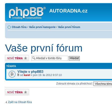
AUTORADNA.cz
Obsah fóra
‹
Vaše první kategorie
‹
Vaše první fórum
Vaše první fórum
Odeslat nové téma
TÉMATA
Vítejte v phpBB3
od
karel
» pon 19. lis 2012 9:37:10
Zobrazit témata za předchozí:
Odeslat nové téma
Zpět na Obsah fóra