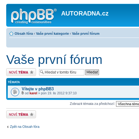
AUTORADNA.cz
Obsah fóra
‹
Vaše první kategorie
‹
Vaše první fórum
Vaše první fórum
Odeslat nové téma
TÉMATA
Vítejte v phpBB3
od
karel
» pon 19. lis 2012 9:37:10
Zobrazit témata za předchozí:
Odeslat nové téma
Zpět na Obsah fóra