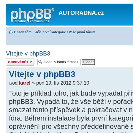
AUTORADNA.cz
Obsah fóra
‹
Vaše první kategorie
‹
Vaše první fórum
Vítejte v phpBB3
Odeslat odpověď
Vítejte v phpBB3
od
karel
» pon 19. lis 2012 9:37:10
Toto je příklad toho, jak bude vypadat př
phpBB3. Vypadá to, že vše běží v pořádk
smazat tento příspěvek a pokračovat v
fóra. Během instalace byla první kategor
oprávnění pro všechny předdefinované sk